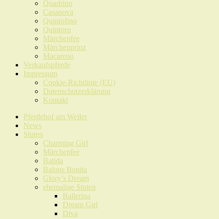
Quadrino
Casanova
Quintofino
Quintoro
Märchenfee
Märchenprinz
Macareno
Verkaufspferde
Impressum
Cookie-Richtlinie (EU)
Datenschutzerklärung
Kontakt
Pferdehof am Weiler
News
Stuten
Charming Girl
Märchenfee
Batida
Balous Bonita
Glory’s Dream
ehemalige Stuten
Ballerina
Dream Girl
Diva