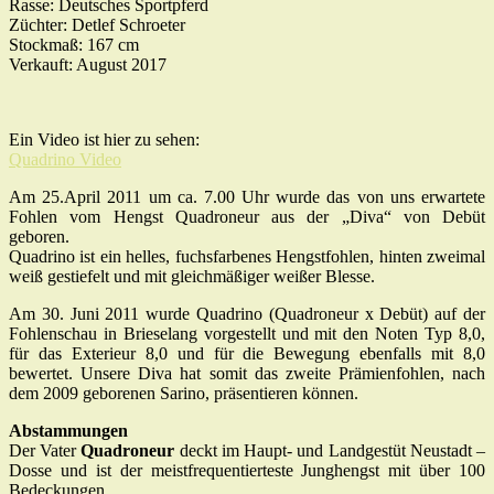
Rasse: Deutsches Sportpferd
Züchter: Detlef Schroeter
Stockmaß: 167 cm
Verkauft: August 2017
Ein Video ist hier zu sehen:
Quadrino Video
Am 25.April 2011 um ca. 7.00 Uhr wurde das von uns erwartete
Fohlen vom Hengst Quadroneur aus der „Diva“ von Debüt
geboren.
Quadrino ist ein helles, fuchsfarbenes Hengstfohlen, hinten zweimal
weiß gestiefelt und mit gleichmäßiger weißer Blesse.
Am 30. Juni 2011 wurde Quadrino (Quadroneur x Debüt) auf der
Fohlenschau in Brieselang vorgestellt und mit den Noten Typ 8,0,
für das Exterieur 8,0 und für die Bewegung ebenfalls mit 8,0
bewertet. Unsere Diva hat somit das zweite Prämienfohlen, nach
dem 2009 geborenen Sarino, präsentieren können.
Abstammungen
Der Vater
Quadroneur
deckt im Haupt- und Landgestüt Neustadt –
Dosse und ist der meistfrequentierteste Junghengst mit über 100
Bedeckungen.