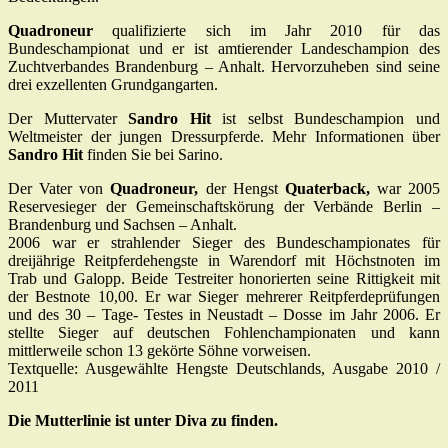
Quadroneur
qualifizierte sich im Jahr 2010 für das
Bundeschampionat und er ist amtierender Landeschampion des
Zuchtverbandes Brandenburg – Anhalt. Hervorzuheben sind seine
drei exzellenten Grundgangarten.
Der Muttervater
Sandro Hit
ist selbst Bundeschampion und
Weltmeister der jungen Dressurpferde. Mehr Informationen über
Sandro Hit
finden Sie bei Sarino.
Der Vater von
Quadroneur,
der Hengst
Quaterback,
war 2005
Reservesieger der Gemeinschaftskörung der Verbände Berlin –
Brandenburg und Sachsen – Anhalt.
2006 war er strahlender Sieger des Bundeschampionates für
dreijährige Reitpferdehengste in Warendorf mit Höchstnoten im
Trab und Galopp. Beide Testreiter honorierten seine Rittigkeit mit
der Bestnote 10,00. Er war Sieger mehrerer Reitpferdeprüfungen
und des 30 – Tage- Testes in Neustadt – Dosse im Jahr 2006. Er
stellte Sieger auf deutschen Fohlenchampionaten und kann
mittlerweile schon 13 gekörte Söhne vorweisen.
Textquelle: Ausgewählte Hengste Deutschlands, Ausgabe 2010 /
2011
Die Mutterlinie ist unter Diva zu finden.