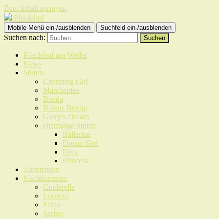
Zum Inhalt springen
Pferdehof
Mobile-Menü ein-/ausblenden
Suchfeld ein-/ausblenden
Suchen nach:
Pferdehof am Weiler
News
Stuten
Charming Girl
Märchenfee
Batida
Balous Bonita
Glory’s Dream
ehemalige Stuten
Ballerina
Dream Girl
Diva
Princess
Zuchtstuten
Nachkommen
Cinderella
Lorenzo
Fenja
Sarino