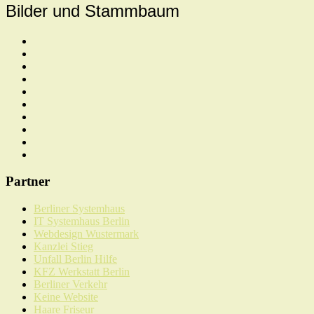
Bilder und Stammbaum
Partner
Berliner Systemhaus
IT Systemhaus Berlin
Webdesign Wustermark
Kanzlei Stieg
Unfall Berlin Hilfe
KFZ Werkstatt Berlin
Berliner Verkehr
Keine Website
Haare Friseur