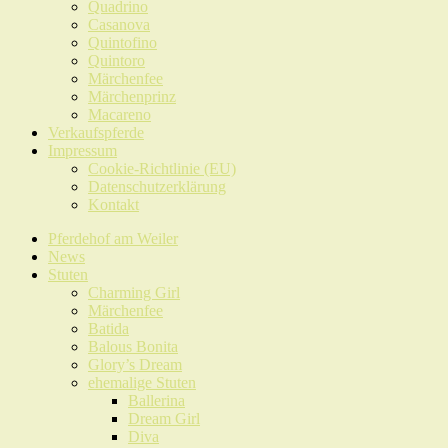
Quadrino
Casanova
Quintofino
Quintoro
Märchenfee
Märchenprinz
Macareno
Verkaufspferde
Impressum
Cookie-Richtlinie (EU)
Datenschutzerklärung
Kontakt
Pferdehof am Weiler
News
Stuten
Charming Girl
Märchenfee
Batida
Balous Bonita
Glory’s Dream
ehemalige Stuten
Ballerina
Dream Girl
Diva