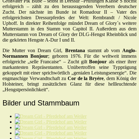
Großvater Pik Bube – selbst in Dressur –Prüfungen Klasse S höchst
erfolgreich – zählt zu den herausragenden Vererbern deutscher
Zucht. Der nächste im Bunde ist Romadour II – Vater des
erfolgreichsten Dressurpferdes der Welt: Rembrandt / Nicole
Uphoff. In direkter Reihenfolge mündet Dream of Glory´s weitere
Mutterstamm in den Stamm von Capitol II. Außerdem aus dem
Mutterstamm von Dream of Glory der DLG-Hengst Rheinblick und
die gekörten Hengste A-Dur I und II.
Die Mutter von Dream Girl,
Brentana
stammt ab vom
Anglo-
Normannen Bonjour
; geboren 1976. Für die weltweit immens
erfolgreiche „selle Francaise“ – Zucht gilt
Bonjour
als einer ihrer
markantesten Repräsentanten. Unübertroffen seine Typprägung
gekoppelt mit einer sprichwörtlich „genialen Leistungsenergie“. Die
engmaschige Verwandtschaft zu
Cor de la Bryére
, dem König der
Holsteiner, bringt zusätzlichen Glanz für diese hellleuchtende
„Hengstpersönlichkeit“.
Bilder und Stammbaum