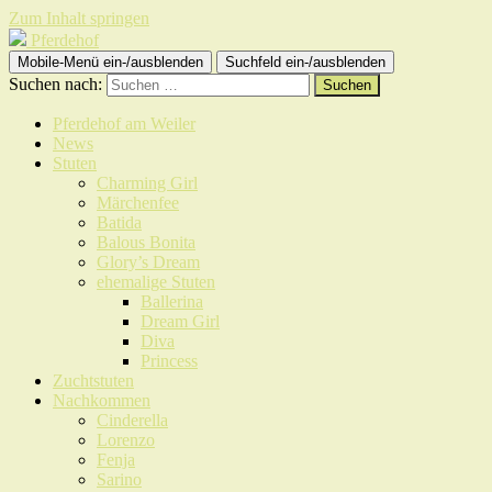
Zum Inhalt springen
Pferdehof
Mobile-Menü ein-/ausblenden
Suchfeld ein-/ausblenden
Suchen nach:
Pferdehof am Weiler
News
Stuten
Charming Girl
Märchenfee
Batida
Balous Bonita
Glory’s Dream
ehemalige Stuten
Ballerina
Dream Girl
Diva
Princess
Zuchtstuten
Nachkommen
Cinderella
Lorenzo
Fenja
Sarino