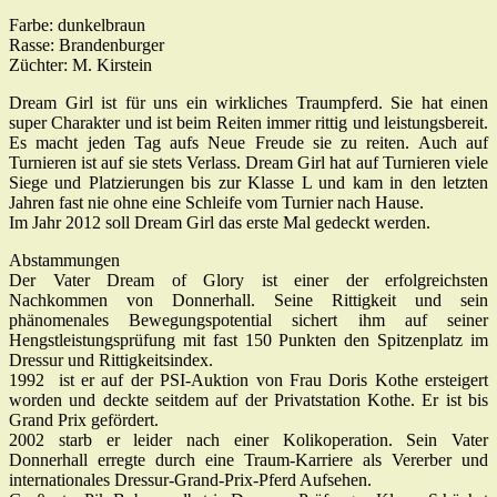
Farbe: dunkelbraun
Rasse: Brandenburger
Züchter: M. Kirstein
Dream Girl ist für uns ein wirkliches Traumpferd. Sie hat einen
super Charakter und ist beim Reiten immer rittig und leistungsbereit.
Es macht jeden Tag aufs Neue Freude sie zu reiten. Auch auf
Turnieren ist auf sie stets Verlass. Dream Girl hat auf Turnieren viele
Siege und Platzierungen bis zur Klasse L und kam in den letzten
Jahren fast nie ohne eine Schleife vom Turnier nach Hause.
Im Jahr 2012 soll Dream Girl das erste Mal gedeckt werden.
Abstammungen
Der Vater Dream of Glory ist einer der erfolgreichsten
Nachkommen von Donnerhall. Seine Rittigkeit und sein
phänomenales Bewegungspotential sichert ihm auf seiner
Hengstleistungsprüfung mit fast 150 Punkten den Spitzenplatz im
Dressur und Rittigkeitsindex.
1992 ist er auf der PSI-Auktion von Frau Doris Kothe ersteigert
worden und deckte seitdem auf der Privatstation Kothe. Er ist bis
Grand Prix gefördert.
2002 starb er leider nach einer Kolikoperation. Sein Vater
Donnerhall erregte durch eine Traum-Karriere als Vererber und
internationales Dressur-Grand-Prix-Pferd Aufsehen.