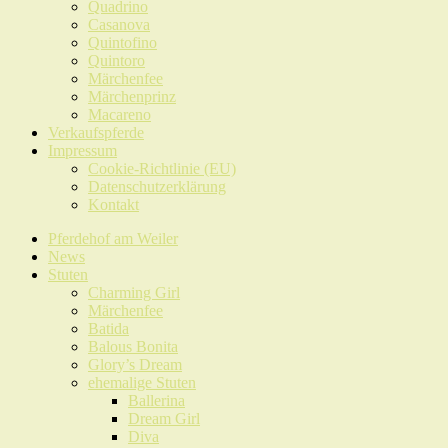
Quadrino
Casanova
Quintofino
Quintoro
Märchenfee
Märchenprinz
Macareno
Verkaufspferde
Impressum
Cookie-Richtlinie (EU)
Datenschutzerklärung
Kontakt
Pferdehof am Weiler
News
Stuten
Charming Girl
Märchenfee
Batida
Balous Bonita
Glory’s Dream
ehemalige Stuten
Ballerina
Dream Girl
Diva