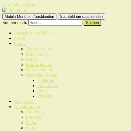
Zum Inhalt springen
Pferdehof
Mobile-Menü ein-/ausblenden
Suchfeld ein-/ausblenden
Suchen nach:
Pferdehof am Weiler
News
Stuten
Charming Girl
Märchenfee
Batida
Balous Bonita
Glory’s Dream
ehemalige Stuten
Ballerina
Dream Girl
Diva
Princess
Zuchtstuten
Nachkommen
Cinderella
Lorenzo
Fenja
Sarino