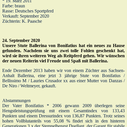
* 19. März 2011
Farbe: braun
Rasse: Deutsches Sportpferd
Verkauft: September 2020
Züchterin: K. Paasche
24. September 2020
Unsere Stute Ballerina von Bonifatius hat ein neues zu Hause
gefunden. Nachdem sie uns zwei tolle Fohlen geschenkt hat,
wird sie ihren weiteren Weg als Reitpferd gehen. Wir wünschen
der neuen Reiterin viel Freude und Spaß mit Ballerina.
Ende Dezember 2013 haben wir von einem Züchter aus Sachsen-
Anhalt Ballerina, eine jetzt 3 jährige Stute von Bonifatius /
Bellissimo M / Lauries Crusador xx aus einer Mutter von Danzas /
De Niro / Weltmeyer, gekauft.
Abstammungen
Der Vater Bonifatius * 2006 gewann 2009 überlegen seine
Hengstleistungsprüfung mit einem Gesamtindex von 133,43
Punkten und einem Dressurindex von 136,87 Punkten. Trotz seines
hohen Vollblutanteils von 55,08 % findet sich in den hinteren
Generationen 3 x der Stempelhengst Duellant, der Garant für stabile