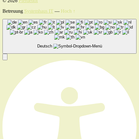
© 2026
Pferdehof
Betreuung
Systemhaus IT
—
Hoch ↑
Deutsch