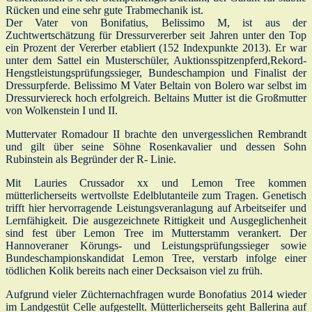
Rücken und eine sehr gute Trabmechanik ist.
Der Vater von Bonifatius, Belissimo M, ist aus der
Zuchtwertschätzung für Dressurvererber seit Jahren unter den Top
ein Prozent der Vererber etabliert (152 Indexpunkte 2013). Er war
unter dem Sattel ein Musterschüler, Auktionsspitzenpferd,Rekord-
Hengstleistungsprüfungssieger, Bundeschampion und Finalist der
Dressurpferde. Belissimo M Vater Beltain von Bolero war selbst im
Dressurviereck hoch erfolgreich. Beltains Mutter ist die Großmutter
von Wolkenstein I und II.
Muttervater Romadour II brachte den unvergesslichen Rembrandt
und gilt über seine Söhne Rosenkavalier und dessen Sohn
Rubinstein als Begründer der R- Linie.
Mit Lauries Crussador xx und Lemon Tree kommen
mütterlicherseits wertvollste Edelblutanteile zum Tragen. Genetisch
trifft hier hervorragende Leistungsveranlagung auf Arbeitseifer und
Lernfähigkeit. Die ausgezeichnete Rittigkeit und Ausgeglichenheit
sind fest über Lemon Tree im Mutterstamm verankert. Der
Hannoveraner Körungs- und Leistungsprüfungssieger sowie
Bundeschampionskandidat Lemon Tree, verstarb infolge einer
tödlichen Kolik bereits nach einer Decksaison viel zu früh.
Aufgrund vieler Züchternachfragen wurde Bonofatius 2014 wieder
im Landgestüt Celle aufgestellt. Mütterlicherseits geht Ballerina auf