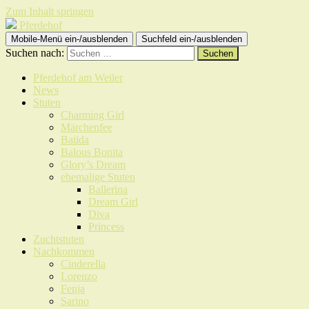
Zum Inhalt springen
Pferdehof
Mobile-Menü ein-/ausblenden
Suchfeld ein-/ausblenden
Suchen nach:
Pferdehof am Weiler
News
Stuten
Charming Girl
Märchenfee
Batida
Balous Bonita
Glory’s Dream
ehemalige Stuten
Ballerina
Dream Girl
Diva
Princess
Zuchtstuten
Nachkommen
Cinderella
Lorenzo
Fenja
Sarino