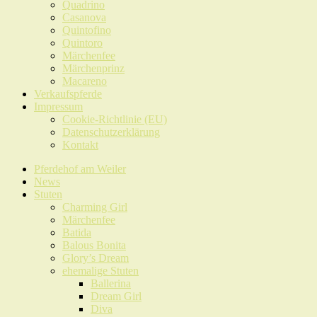
Quadrino
Casanova
Quintofino
Quintoro
Märchenfee
Märchenprinz
Macareno
Verkaufspferde
Impressum
Cookie-Richtlinie (EU)
Datenschutzerklärung
Kontakt
Pferdehof am Weiler
News
Stuten
Charming Girl
Märchenfee
Batida
Balous Bonita
Glory’s Dream
ehemalige Stuten
Ballerina
Dream Girl
Diva